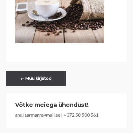
←
Muu kirjatöö
Võtke meiega ühendust!
anu.laarmann@mail.ee | +372 58 500 561