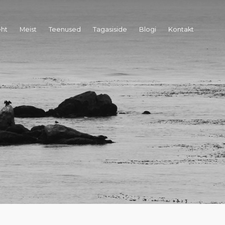
eht
Meist
Teenused
Tagasiside
Blogi
Kontakt