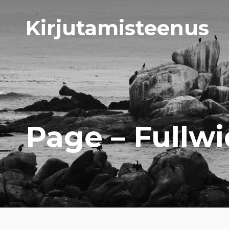
Kirjutamisteenus
Page – Fullw