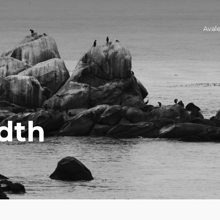
Aval
idth