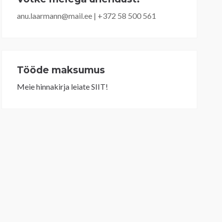
anu.laarmann@mail.ee | +372 58 500 561
Tööde maksumus
Meie hinnakirja leiate SIIT!