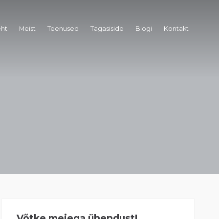
eht
Meist
Teenused
Tagasiside
Blogi
Kontakt
Võtke meiega ühendust!