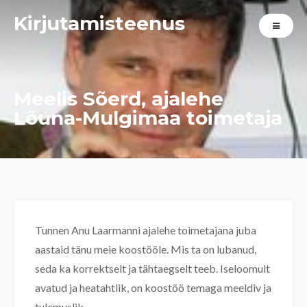
Kirjutamisteenus
Meelis Sõerd, ajalehe
Lõuna-Mulgimaa toimetaja
Tunnen Anu Laarmanni ajalehe toimetajana juba
aastaid tänu meie koostööle. Mis ta on lubanud,
seda ka korrektselt ja tähtaegselt teeb. Iseloomult
avatud ja heatahtlik, on koostöö temaga meeldiv ja
tulemuslik.