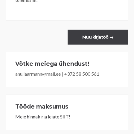
Muu kirjatöö
→
Võtke meiega ühendust!
anu.laarmann@mail.ee | +372 58 500 561
Tööde maksumus
Meie hinnakirja leiate SIIT!