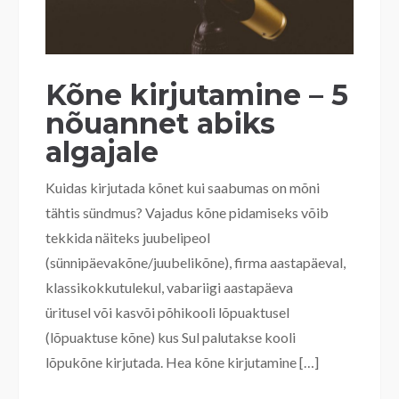
Kõne kirjutamine – 5
nõuannet abiks
algajale
Kuidas kirjutada kõnet kui saabumas on mõni
tähtis sündmus? Vajadus kõne pidamiseks võib
tekkida näiteks juubelipeol
(sünnipäevakõne/juubelikõne), firma aastapäeval,
klassikokkutulekul, vabariigi aastapäeva
üritusel või kasvõi põhikooli lõpuaktusel
(lõpuaktuse kõne) kus Sul palutakse kooli
lõpukõne kirjutada. Hea kõne kirjutamine […]