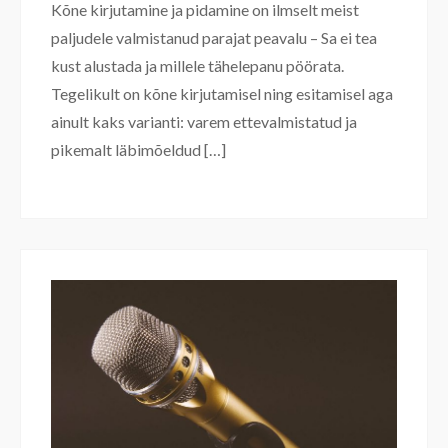
Kõne kirjutamine ja pidamine on ilmselt meist
paljudele valmistanud parajat peavalu – Sa ei tea
kust alustada ja millele tähelepanu pöörata.
Tegelikult on kõne kirjutamisel ning esitamisel aga
ainult kaks varianti: varem ettevalmistatud ja
pikemalt läbimõeldud […]