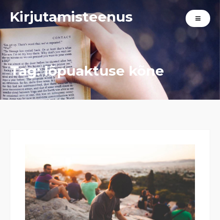
Kirjutamisteenus
Tag:
lõpuaktuse kõne